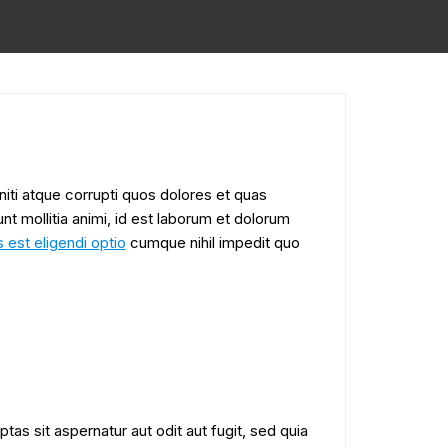
iti atque corrupti quos dolores et quas
nt mollitia animi, id est laborum et dolorum
s est eligendi optio
cumque nihil impedit quo
as sit aspernatur aut odit aut fugit, sed quia