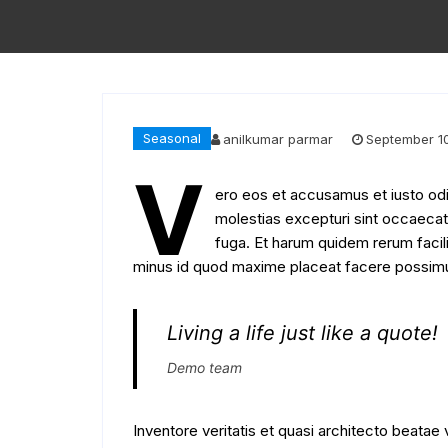
Seasonal
anilkumar parmar
September 10
V
ero eos et accusamus et iusto odi
molestias excepturi sint occaecati 
fuga. Et harum quidem rerum facil
minus id quod maxime placeat facere possim
Living a life just like a quote!
Demo team
Inventore veritatis et quasi architecto beatae