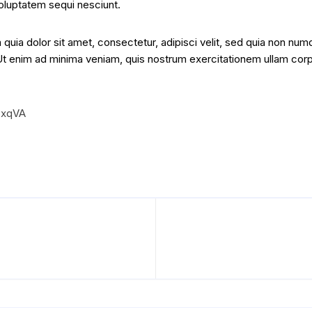
oluptatem sequi nesciunt.
uia dolor sit amet, consectetur, adipisci velit, sed quia non num
enim ad minima veniam, quis nostrum exercitationem ullam corpori
3xqVA